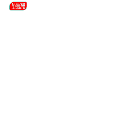
首页
关于我们
竹盐精品
调味姜竹盐
新闻快讯
联系我们