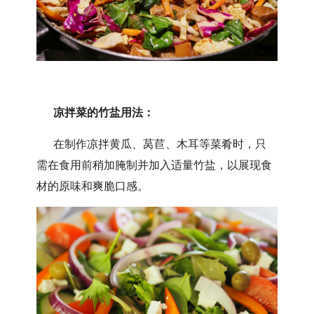
凉拌菜的竹盐用法：
在制作凉拌黄瓜、莴苣、木耳等菜肴时，只
需在食用前稍加腌制并加入适量竹盐，以展现食
材的原味和爽脆口感。